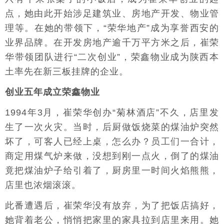
点，她由此开始涉足建筑业、房地产开发、物业管
理等。在她的带领下，“荣华地产”成为享誉西安的
业界品牌。在开发房地产逾千万平方米之后，崔荣
华带领团队进行“二次创业”，荣鑫物业成为陕西本
土率先在新三板挂牌的企业。
创业五年成立荣鑫物业
1994年3月，崔荣华创办“菊林酒店”不久，店里发
生了一次火灾。当时，后厨做饭烧菜的煤油炉突然
坏了，可客人已经上桌，怎么办？员工们一合计，
商定用煤气炉来做，没想到刚一点火，倒了的煤油
竟把煤油炉子给引着了，厨房里一时间火焰熊熊，
店里也浓烟滚滚。
此番遭遇后，崔荣华没有放弃，为了把饭店搞好，
她背着老公，悄悄把家里的家具拉到店里来用。她