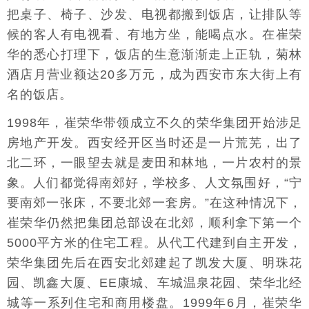
把桌子、椅子、沙发、电视都搬到饭店，让排队等
候的客人有电视看、有地方坐，能喝点水。在崔荣
华的悉心打理下，饭店的生意渐渐走上正轨，菊林
酒店月营业额达20多万元，成为西安市东大街上有
名的饭店。
1998年，崔荣华带领成立不久的荣华集团开始涉足
房地产开发。西安经开区当时还是一片荒芜，出了
北二环，一眼望去就是麦田和林地，一片农村的景
象。人们都觉得南郊好，学校多、人文氛围好，“宁
要南郊一张床，不要北郊一套房。”在这种情况下，
崔荣华仍然把集团总部设在北郊，顺利拿下第一个
5000平方米的住宅工程。从代工代建到自主开发，
荣华集团先后在西安北郊建起了凯发大厦、明珠花
园、凯鑫大厦、EE康城、车城温泉花园、荣华北经
城等一系列住宅和商用楼盘。1999年6月，崔荣华