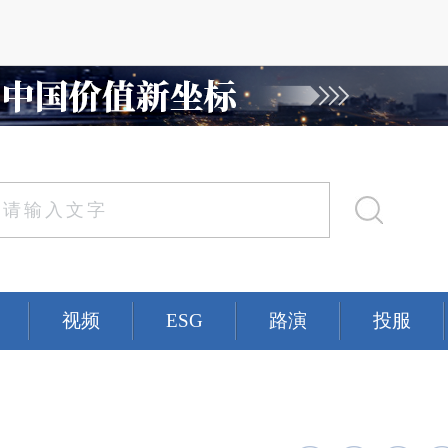
视频
ESG
路演
投服