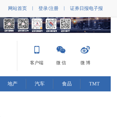
|
|
网站首页
登录/注册
证券日报电子报
客户端
微 信
微 博
地产
汽车
食品
TMT