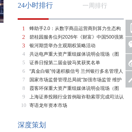
24小时排行
一周排行
1
蜂助手2.0：从数字商品运营商到算力生态构
2
碧桂园服务位列2026年《财富》中国500强第
建者的跃迁
3
银河期货举办主观期权策略活动
321位 排名稳步上升彰显发展韧性
4
共达电声重大资产重组媒体说明会现场（图
5
证券日报第二届金骏马奖获奖名单
片）
6
“真金白银”传递积极信号 兰州银行多名管理人
7
国家市场监督管理总局就“加强市场监管 维护
员拟增持公司股份不低于600万元
8
霞客环保重大资产重组媒体说明会现场（图
市场秩序”答记者问
9
上海证券投顾行业首例敲诈勒索罪完成司法认
片）
10
寄语龙年资本市场
定 司法机关重拳打击“职业索赔人”
深度策划