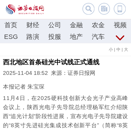
首页
财经
公司
金融
农金
视频
ESG
路演
投服
地产
汽车
小
|
中
|
大
西北地区首条硅光中试线正式通线
2025-11-04 18:52 来源：证券日报网
本报记者 朱宝琛
11月4日，在2025硬科技创新大会光子产业高峰
会议上，陕西光电子先导院总经理杨军红介绍陕
西“追光计划”阶段性进展，宣布光电子先导院建设
的“8英寸先进硅光集成技术创新平台”（简称“8英