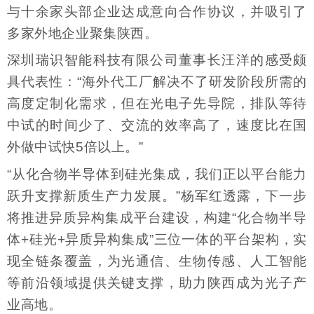
与十余家头部企业达成意向合作协议，并吸引了
多家外地企业聚集陕西。
深圳瑞识智能科技有限公司董事长汪洋的感受颇
具代表性：“海外代工厂解决不了研发阶段所需的
高度定制化需求，但在光电子先导院，排队等待
中试的时间少了、交流的效率高了，速度比在国
外做中试快5倍以上。”
“从化合物半导体到硅光集成，我们正以平台能力
跃升支撑新质生产力发展。”杨军红透露，下一步
将推进异质异构集成平台建设，构建“化合物半导
体+硅光+异质异构集成”三位一体的平台架构，实
现全链条覆盖，为光通信、生物传感、人工智能
等前沿领域提供关键支撑，助力陕西成为光子产
业高地。