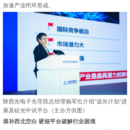
加速产业闭环形成。
陕西光电子先导院总经理杨军红介绍“追光计划”进
展及硅光中试平台（主办方供图）
填补西北空白 硬核平台破解行业困境