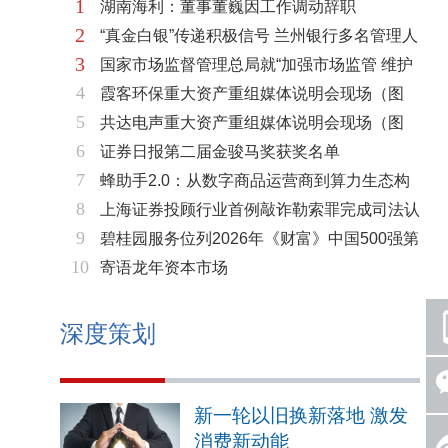
1
湖南海利：董事董巍因工作调动辞职
2
“真金白银”传递积极信号 兰州银行多名管理人
3
国家市场监督管理总局就“加强市场监管 维护
员拟增持公司股份不低于600万元
4
霞客环保重大资产重组媒体说明会现场（图
市场秩序”答记者问
5
共达电声重大资产重组媒体说明会现场（图
片）
6
证券日报第二届金骏马奖获奖名单
片）
7
蜂助手2.0：从数字商品运营商到算力生态构
8
上海证券投顾行业首例敲诈勒索罪完成司法认
建者的跃迁
9
碧桂园服务位列2026年《财富》中国500强第
定 司法机关重拳打击“职业索赔人”
10
寄语龙年资本市场
321位 排名稳步上升彰显发展韧性
深度策划
新一轮以旧换新落地 激发
消费新动能