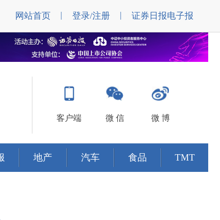
|
|
网站首页
登录/注册
证券日报电子报
客户端
微 信
微 博
服
地产
汽车
食品
TMT