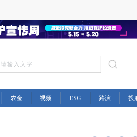
农金
视频
ESG
路演
投