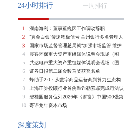
24小时排行
一周排行
1
湖南海利：董事董巍因工作调动辞职
2
“真金白银”传递积极信号 兰州银行多名管理人
3
国家市场监督管理总局就“加强市场监管 维护
员拟增持公司股份不低于600万元
4
霞客环保重大资产重组媒体说明会现场（图
市场秩序”答记者问
5
共达电声重大资产重组媒体说明会现场（图
片）
6
证券日报第二届金骏马奖获奖名单
片）
7
蜂助手2.0：从数字商品运营商到算力生态构
8
上海证券投顾行业首例敲诈勒索罪完成司法认
建者的跃迁
9
碧桂园服务位列2026年《财富》中国500强第
定 司法机关重拳打击“职业索赔人”
10
寄语龙年资本市场
321位 排名稳步上升彰显发展韧性
深度策划