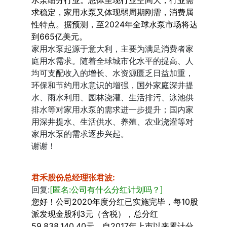
水泵细分行业。总体呈现行业空间大，行业需
求稳定，家用水泵又体现弱周期刚需，消费属
性特点。据预测，至2024年全球水泵市场将达
到665亿美元。
家用水泵起源于意大利，主要为满足消费者家
庭用水需求。随着全球城市化水平的提高、人
均可支配收入的增长、水资源匮乏日益加重，
环保和节约用水意识的增强，国外家庭深井提
水、雨水利用、园林浇灌、生活排污、泳池供
排水等对家用水泵的需求进一步提升；国内家
用深井提水、生活供水、养殖、农业浇灌等对
家用水泵的需求逐步兴起。
谢谢！
君禾股份总经理张君波
:
回复:
[匿名:公司有什么分红计划吗？]
您好！公司2020年度分红已实施完毕，每10股
派发现金股利3元（含税），总分红
59,838,140.40元，自2017年上市以来累计分