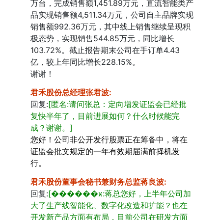
万台，完成销售额1,451.89万元，直流智能类产
品实现销售额4,511.34万元，公司自主品牌实现
销售额992.36万元，其中线上销售继续呈现积
极态势，实现销售544.85万元，同比增长
103.72%。截止报告期末公司在手订单4.43
亿，较上年同比增长228.15%。
谢谢！
君禾股份总经理张君波
:
回复:
[匿名:请问张总：定向增发证监会已经批
复快半年了，目前进展如何？什么时候能完
成？谢谢。]
您好！公司非公开发行股票正在筹备中，将在
证监会批文规定的一年有效期届满前择机发
行。
君禾股份董事会秘书兼财务总监蒋良波
:
回复:
[������ӿ:蒋总您好，上半年公司加
大了生产线智能化、数字化改造和扩能？也在
开发新产品方面有布局，目前公司在研发方面