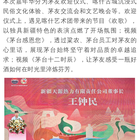
本次嘉年华分为茅友欢迎仪式、喀什古城沉浸式
民俗文化体验、茅友交流会和文艺晚会等。欢迎
仪式上，遇见喀什艺术团带来的节目《欢歌》，
以独具新疆特色的表演点燃了开场氛围；视频
《茅台感恩您》，透过粱农、茅台员工对茅友的
心里话，展现茅台始终坚守着对品质的卓越追
求；视频《茅台十二时辰》，让茅友感受一瓶好
酒如何在时光里淬炼芬芳。