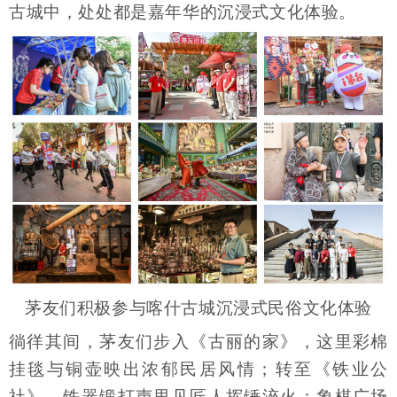
古城中，处处都是嘉年华的沉浸式文化体验。
茅友们积极参与喀什古城沉浸式民俗文化体验
徜徉其间，茅友们步入《古丽的家》，这里彩棉
挂毯与铜壶映出浓郁民居风情；转至《铁业公
社》，铁器锻打声里见匠人挥锤淬火；象棋广场