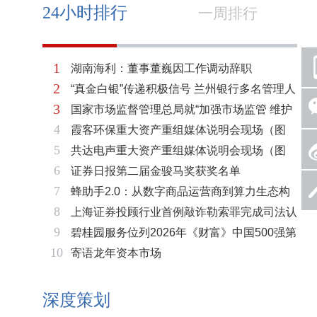
24小时排行
一周排行
1
湖南海利：董事董巍因工作调动辞职
2
“真金白银”传递积极信号 兰州银行多名管理人
3
国家市场监督管理总局就“加强市场监管 维护
员拟增持公司股份不低于600万元
4
霞客环保重大资产重组媒体说明会现场（图
市场秩序”答记者问
5
共达电声重大资产重组媒体说明会现场（图
片）
6
证券日报第二届金骏马奖获奖名单
片）
7
蜂助手2.0：从数字商品运营商到算力生态构
8
上海证券投顾行业首例敲诈勒索罪完成司法认
建者的跃迁
9
碧桂园服务位列2026年《财富》中国500强第
定 司法机关重拳打击“职业索赔人”
10
寄语龙年资本市场
321位 排名稳步上升彰显发展韧性
深度策划