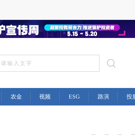
农金
视频
ESG
路演
投