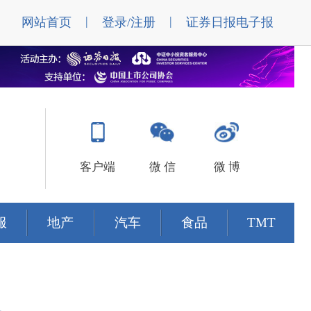
|
|
网站首页
登录/注册
证券日报电子报
客户端
微 信
微 博
服
地产
汽车
食品
TMT