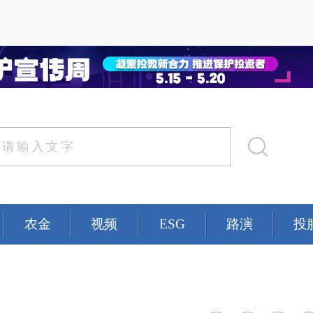
农金
视频
ESG
路演
投