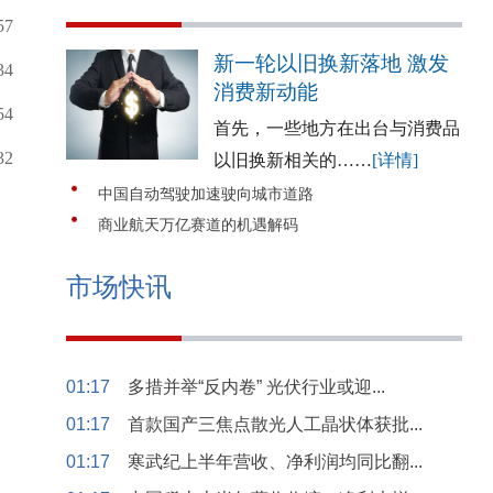
57
新一轮以旧换新落地 激发
34
消费新动能
54
首先，一些地方在出台与消费品
32
以旧换新相关的……
[详情]
中国自动驾驶加速驶向城市道路
商业航天万亿赛道的机遇解码
市场快讯
01:17
多措并举“反内卷” 光伏行业或迎...
01:17
首款国产三焦点散光人工晶状体获批...
01:17
寒武纪上半年营收、净利润均同比翻...