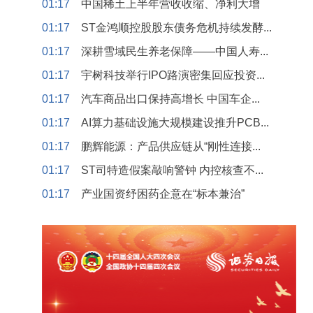
01:17
中国稀土上半年营收收缩、净利大增
01:17
ST金鸿顺控股股东债务危机持续发酵...
01:17
深耕雪域民生养老保障——中国人寿...
01:17
宇树科技举行IPO路演密集回应投资...
01:17
汽车商品出口保持高增长 中国车企...
01:17
AI算力基础设施大规模建设推升PCB...
01:17
鹏辉能源：产品供应链从“刚性连接...
01:17
ST司特造假案敲响警钟 内控核查不...
01:17
产业国资纾困药企意在“标本兼治”