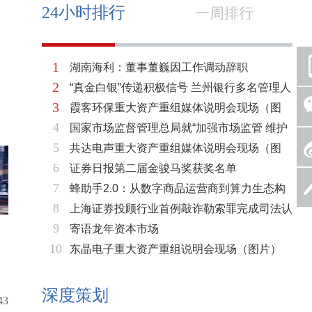
24小时排行
一周排行
1
湖南海利：董事董巍因工作调动辞职
2
“真金白银”传递积极信号 兰州银行多名管理人
3
霞客环保重大资产重组媒体说明会现场（图
员拟增持公司股份不低于600万元
4
国家市场监督管理总局就“加强市场监管 维护
片）
5
共达电声重大资产重组媒体说明会现场（图
市场秩序”答记者问
6
证券日报第二届金骏马奖获奖名单
片）
7
蜂助手2.0：从数字商品运营商到算力生态构
8
上海证券投顾行业首例敲诈勒索罪完成司法认
建者的跃迁
9
寄语龙年资本市场
定 司法机关重拳打击“职业索赔人”
10
东晶电子重大资产重组说明会现场（图片）
深度策划
43