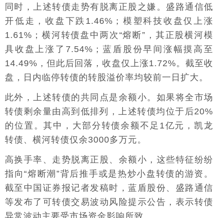
同时，上述转债走势有脱离正股之嫌。盛路通信低
开低走，收盘下跌1.46%；模塑科技收盘仅上涨
1.61%；横河转债盘中两次“熔断”，其正股横河模
具收盘上涨了7.54%；蓝盾股份早间涨幅摸高至
14.49%，但此后回落，收盘仅上涨1.72%。截至收
盘，日内临停转债的转股溢价率均较前一日扩大。
此外，上述转债的共同点是余额小。如果将全市场
转债剩余量由高到低排列，上述转债均位于后20%
的位置。其中，大部分转债余额不足1亿元，凯龙
转债、横河转债仅余3000多万元。
高换手率、走势脱离正股、余额小，这些特征纷纷
指向“熔断潮”背后推手或是热炒小盘转债的游资。
截至中国证券报记者发稿时，蓝盾股份、盛路通信
等发布了可转债交易波动风险提示公告，表示转债
异常波动主要受市场资金影响所致。