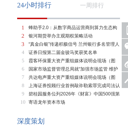
24小时排行
一周排行
1
蜂助手2.0：从数字商品运营商到算力生态构
2
银河期货举办主观期权策略活动
建者的跃迁
3
“真金白银”传递积极信号 兰州银行多名管理人
4
证券日报第二届金骏马奖获奖名单
员拟增持公司股份不低于600万元
5
霞客环保重大资产重组媒体说明会现场（图
6
国家市场监督管理总局就“加强市场监管 维护
片）
7
共达电声重大资产重组媒体说明会现场（图
市场秩序”答记者问
8
上海证券投顾行业首例敲诈勒索罪完成司法认
片）
9
碧桂园服务位列2026年《财富》中国500强第
定 司法机关重拳打击“职业索赔人”
10
寄语龙年资本市场
321位 排名稳步上升彰显发展韧性
深度策划