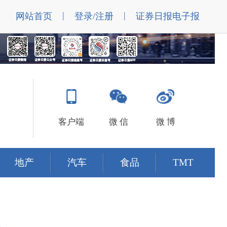
|
|
网站首页
登录/注册
证券日报电子报
客户端
微 信
微 博
地产
汽车
食品
TMT