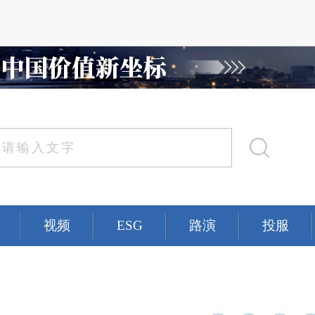
视频
ESG
路演
投服