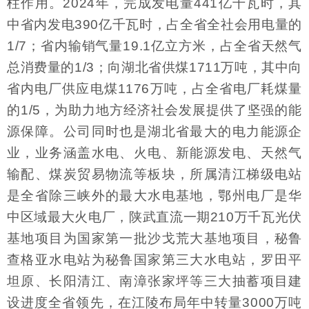
柱作用。2024年，完成发电量441亿千瓦时，其
中省内发电390亿千瓦时，占全省全社会用电量的
1/7；省内输销气量19.1亿立方米，占全省天然气
总消费量的1/3；向湖北省供煤1711万吨，其中向
省内电厂供应电煤1176万吨，占全省电厂耗煤量
的1/5，为助力地方经济社会发展提供了坚强的能
源保障。公司同时也是湖北省最大的电力能源企
业，业务涵盖水电、火电、新能源发电、天然气
输配、煤炭贸易物流等板块，所属清江梯级电站
是全省除三峡外的最大水电基地，鄂州电厂是华
中区域最大火电厂，陕武直流一期210万千瓦光伏
基地项目为国家第一批沙戈荒大基地项目，秘鲁
查格亚水电站为秘鲁国家第三大水电站，罗田平
坦原、长阳清江、南漳张家坪等三大抽蓄项目建
设进度全省领先，在江陵布局年中转量3000万吨