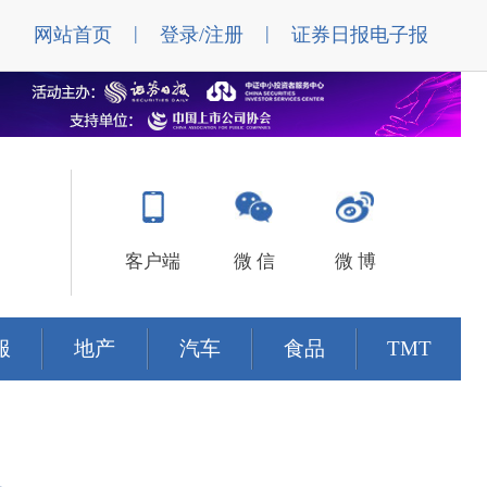
|
|
网站首页
登录/注册
证券日报电子报
客户端
微 信
微 博
服
地产
汽车
食品
TMT