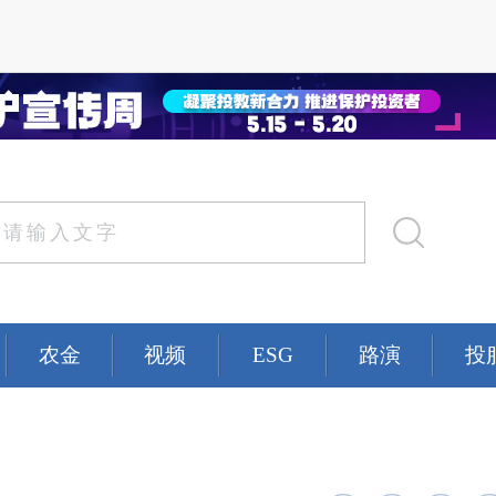
农金
视频
ESG
路演
投