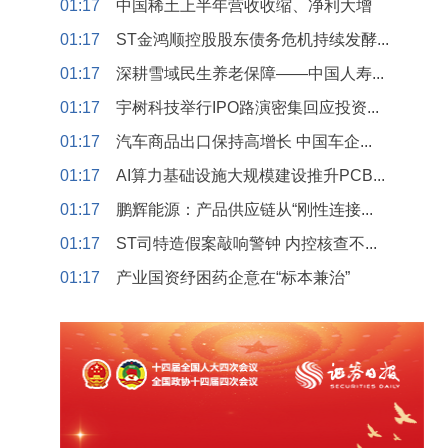
01:17
中国稀土上半年营收收缩、净利大增
01:17
ST金鸿顺控股股东债务危机持续发酵...
01:17
深耕雪域民生养老保障——中国人寿...
01:17
宇树科技举行IPO路演密集回应投资...
01:17
汽车商品出口保持高增长 中国车企...
01:17
AI算力基础设施大规模建设推升PCB...
01:17
鹏辉能源：产品供应链从“刚性连接...
01:17
ST司特造假案敲响警钟 内控核查不...
01:17
产业国资纾困药企意在“标本兼治”