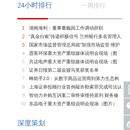
24小时排行
一周排行
1
湖南海利：董事董巍因工作调动辞职
2
“真金白银”传递积极信号 兰州银行多名管理人
3
国家市场监督管理总局就“加强市场监管 维护
员拟增持公司股份不低于600万元
4
霞客环保重大资产重组媒体说明会现场（图
市场秩序”答记者问
5
共达电声重大资产重组媒体说明会现场（图
片）
6
证券日报第二届金骏马奖获奖名单
片）
7
蜂助手2.0：从数字商品运营商到算力生态构
8
上海证券投顾行业首例敲诈勒索罪完成司法认
建者的跃迁
9
智动力并购互诉案二审终审维持原判 财务修
定 司法机关重拳打击“职业索赔人”
10
东晶电子重大资产重组说明会现场（图片）
复与估值空间同步打开
深度策划