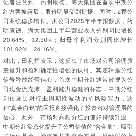
记者注意到，药明康德、海大集团在首次中期分
红方案披露后，股价明显受到提振。同时，2家公
司业绩稳步增长。据公司2025年半年报数据，药
明康德、海大集团上半年营业收入分别同比增长
20.64%、12.50%；归母净利润分别同比增长
101.92%、24.16%。
对此，田利辉表示，这反映了市场对公司治理质
量提升和盈利确定性增强的认可。其逻辑是分红
信号释放经营信心，首次中期分红通常被视为公
司现金流充沛、盈利能力稳健的标志，中期分红
则传递出对行业周期性波动的抗风险能力，这
种“真金白银”的回报直接强化了投资者对管理层的
信心。此外，市场对高频分红的偏好持续升温，
中期分红常态化提升了公司估值的“含金量”，吸引