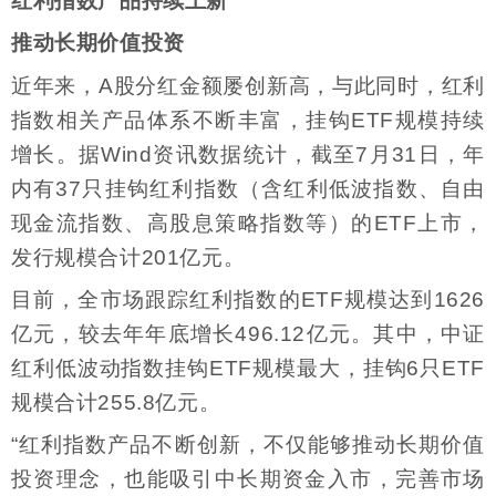
红利指数产品持续上新
推动长期价值投资
近年来，A股分红金额屡创新高，与此同时，红利
指数相关产品体系不断丰富，挂钩ETF规模持续
增长。据Wind资讯数据统计，截至7月31日，年
内有37只挂钩红利指数（含红利低波指数、自由
现金流指数、高股息策略指数等）的ETF上市，
发行规模合计201亿元。
目前，全市场跟踪红利指数的ETF规模达到1626
亿元，较去年年底增长496.12亿元。其中，中证
红利低波动指数挂钩ETF规模最大，挂钩6只ETF
规模合计255.8亿元。
“红利指数产品不断创新，不仅能够推动长期价值
投资理念，也能吸引中长期资金入市，完善市场