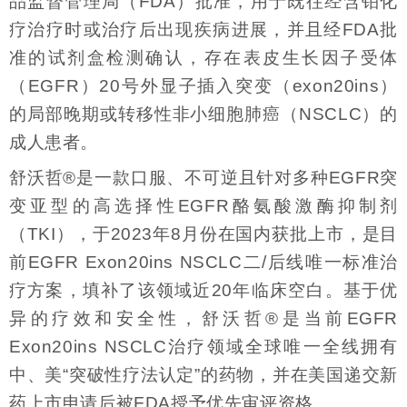
品监督管理局（FDA）批准，用于既往经含铂化
疗治疗时或治疗后出现疾病进展，并且经FDA批
准的试剂盒检测确认，存在表皮生长因子受体
（EGFR）20号外显子插入突变（exon20ins）
的局部晚期或转移性非小细胞肺癌（NSCLC）的
成人患者。
舒沃哲®是一款口服、不可逆且针对多种EGFR突
变亚型的高选择性EGFR酪氨酸激酶抑制剂
（TKI），于2023年8月份在国内获批上市，是目
前EGFR Exon20ins NSCLC二/后线唯一标准治
疗方案，填补了该领域近20年临床空白。基于优
异的疗效和安全性，舒沃哲®是当前EGFR
Exon20ins NSCLC治疗领域全球唯一全线拥有
中、美“突破性疗法认定”的药物，并在美国递交新
药上市申请后被FDA授予优先审评资格。