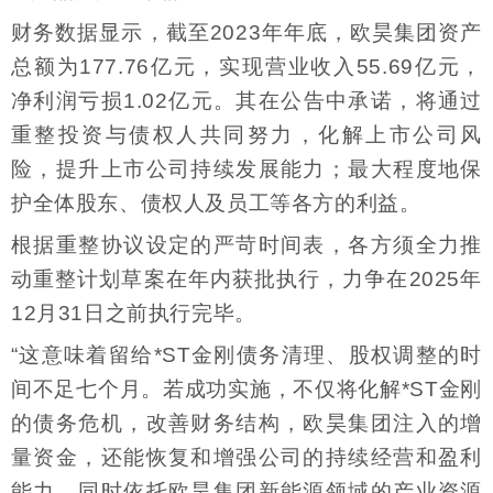
财务数据显示，截至2023年年底，欧昊集团资产
总额为177.76亿元，实现营业收入55.69亿元，
净利润亏损1.02亿元。其在公告中承诺，将通过
重整投资与债权人共同努力，化解上市公司风
险，提升上市公司持续发展能力；最大程度地保
护全体股东、债权人及员工等各方的利益。
根据重整协议设定的严苛时间表，各方须全力推
动重整计划草案在年内获批执行，力争在2025年
12月31日之前执行完毕。
“这意味着留给*ST金刚债务清理、股权调整的时
间不足七个月。若成功实施，不仅将化解*ST金刚
的债务危机，改善财务结构，欧昊集团注入的增
量资金，还能恢复和增强公司的持续经营和盈利
能力，同时依托欧昊集团新能源领域的产业资源