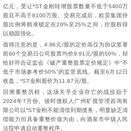
亿元，受让*ST金刚转增股票数量不低于5400万
股且不高于8100万股。交易完成后，欧昊集团持
股比例将精准锁定在20%至25%之间，控股权得
以稳固强化。
值得注意的是，4.96元/股的定价虽仅为协议签署
前60个交易日公司股票均价9.91元/股的50%，却
恰好符合证监会《破产重整股票定价规定》中“不
低于市场参考价50%”的监管底线。截至6月12日
收盘，*ST金刚股价为11.87元/股。
回溯重整历程，这场关乎企业存亡的战役始于
2024年7月份。彼时债权人广州旷视管理咨询有
限公司以*ST金刚不能清偿到期债务，明显缺乏清
偿能力但具备重整价值为由，向酒泉市中级人民
法院申请启动重整程序。