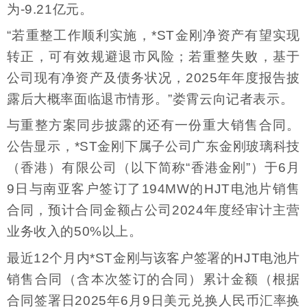
为-9.21亿元。
“若重整工作顺利实施，*ST金刚净资产有望实现
转正，可有效规避退市风险；若重整失败，基于
公司现有净资产及债务状况，2025年年度报告披
露后大概率面临退市情形。”娄霄云向记者表示。
与重整方案同步披露的还有一份重大销售合同。
公告显示，*ST金刚下属子公司广东金刚玻璃科技
（香港）有限公司（以下简称“香港金刚”）于6月
9日与南亚客户签订了194MW的HJT电池片销售
合同，预计合同金额占公司2024年度经审计主营
业务收入的50%以上。
最近12个月内*ST金刚与该客户签署的HJT电池片
销售合同（含本次签订的合同）累计金额（根据
合同签署日2025年6月9日美元兑换人民币汇率换