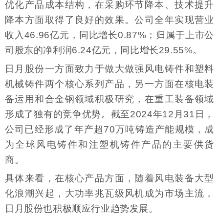
优化产品成本结构，在采购环节降本、技术提升
降本方面取得了良好的效果。公司全年实现营业
收入46.96亿元，同比增长0.87%；归属于上市公
司股东的净利润6.24亿元，同比增长29.55%。
日月股份一方面致力于做大做强风电铸件和塑料
机械铸件两个核心系列产品，另一方面在核电装
备运用和合金钢领域积极研究，在重工装备领域
形成了独有的竞争优势。截至2024年12月31日，
公司已经形成了年产超70万吨铸造产能规模，成
为全球风电铸件和注塑机铸件产品的主要供货
商。
具体来看，在核心产品方面，随着风电装备大型
化浪潮兴起，大功率兆瓦级风机成为市场主流，
日月股份也积极顺应行业趋势发展。