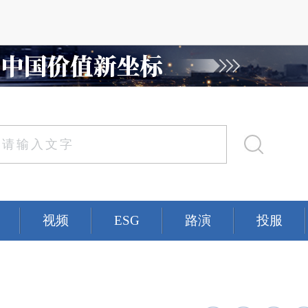
视频
ESG
路演
投服