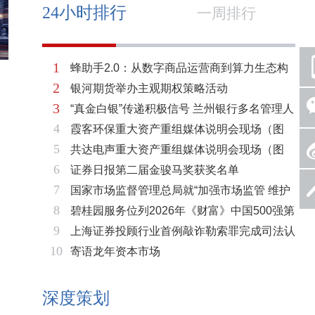
24小时排行
一周排行
1
蜂助手2.0：从数字商品运营商到算力生态构
2
银河期货举办主观期权策略活动
建者的跃迁
3
“真金白银”传递积极信号 兰州银行多名管理人
4
霞客环保重大资产重组媒体说明会现场（图
员拟增持公司股份不低于600万元
5
共达电声重大资产重组媒体说明会现场（图
片）
6
证券日报第二届金骏马奖获奖名单
片）
7
国家市场监督管理总局就“加强市场监管 维护
8
碧桂园服务位列2026年《财富》中国500强第
市场秩序”答记者问
9
上海证券投顾行业首例敲诈勒索罪完成司法认
321位 排名稳步上升彰显发展韧性
10
寄语龙年资本市场
定 司法机关重拳打击“职业索赔人”
深度策划