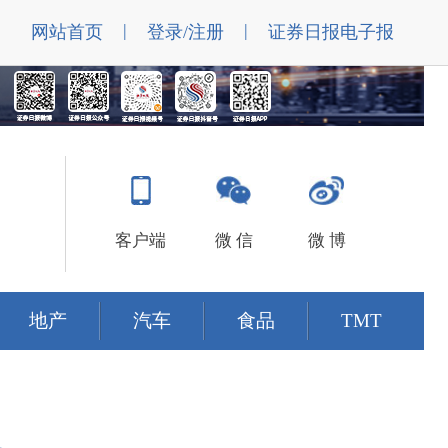
|
|
网站首页
登录/注册
证券日报电子报
客户端
微 信
微 博
地产
汽车
食品
TMT