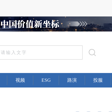
视频
ESG
路演
投服