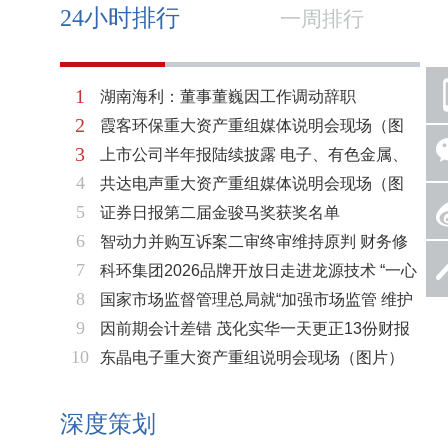
24小时排行
一周排行
1
湖南海利：董事董巍因工作调动辞职
2
霞客环保重大资产重组媒体说明会现场（图
3
上市公司半年报陆续披露 电子、有色金属、
片）
4
共达电声重大资产重组媒体说明会现场（图
基础化工三大板块率先走强
5
证券日报第二届金骏马奖获奖名单
片）
6
智动力并购互诉案二审终审维持原判 财务修
7
科环集团2026品牌开放日走进龙源技术 “一心
复与估值空间同步打开
8
国家市场监督管理总局就“加强市场监管 维护
两脉”赋能火电绿色低碳转型
9
因前期会计差错 茂化实华一天更正13份财报
市场秩序”答记者问
10
东晶电子重大资产重组说明会现场（图片）
深度策划