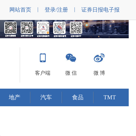
|
|
网站首页
登录/注册
证券日报电子报
客户端
微 信
微 博
地产
汽车
食品
TMT