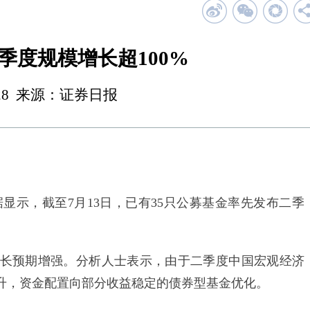
季度规模增长超100%
 23:28 来源：证券日报
显示，截至7月13日，已有35只公募基金率先发布二季
预期增强。分析人士表示，由于二季度中国宏观经济
升，资金配置向部分收益稳定的债券型基金优化。