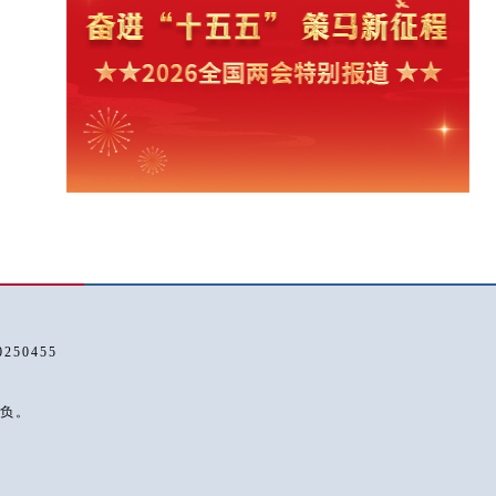
50455
负。