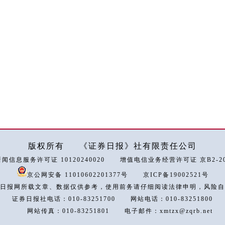
版权所有
《证券日报》社有限责任公司
闻信息服务许可证 10120240020
增值电信业务经营许可证 京B2-202
京公网安备 11010602201377号
京ICP备19002521号
日报网所载文章、数据仅供参考，使用前务请仔细阅读法律申明，风险自
证券日报社电话：010-83251700
网站电话：010-83251800
网站传真：010-83251801
电子邮件：xmtzx@zqrb.net