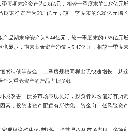
期末净资产为2.8亿元，相较一季度末的1.37亿元增
品期末净资产为29.1亿元，较一季度末的9.26亿元增长
品期末净资产为5.44亿元，较一季度末的0.55亿元增
季报也显示，期末基金资产净值为5.47亿元，相较一季度末
盛纯债等基金，二季度规模同样出现快速增长。从这
券作为重仓资产的产品占据多数。
境改善、债券市场表现良好，投资者风险偏好有所调
因素，投资者资产配置有所优化，资金向中低风险资产
国宏观经济整体保持韧性，尤其是权益市场表现，多项利