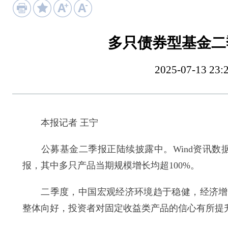
多只债券型基金二
2025-07-13
本报记者 王宁
公募基金二季报正陆续披露中。Wind资讯数据
报，其中多只产品当期规模增长均超100%。
二季度，中国宏观经济环境趋于稳健，经济增长
整体向好，投资者对固定收益类产品的信心有所提