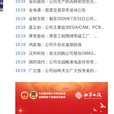
19:19
金田股份：公司生产的高精密异型无...
19:19
金海通：股票交易异常波动公告
19:19
金财互联：截至2026年7月31日公司...
19:19
嘉立创：公司主要提供EDA/CAM、PCB...
19:19
厚普股份：厚普工程围绕零碳工厂、...
19:19
鸿富瀚：公司不存在逾期担保
19:19
汉邦科技：首次回购公司股份29663...
19:19
国药现代：公司在战略落地及经营管...
19:19
广立微：公司始终关注广大投资者的...