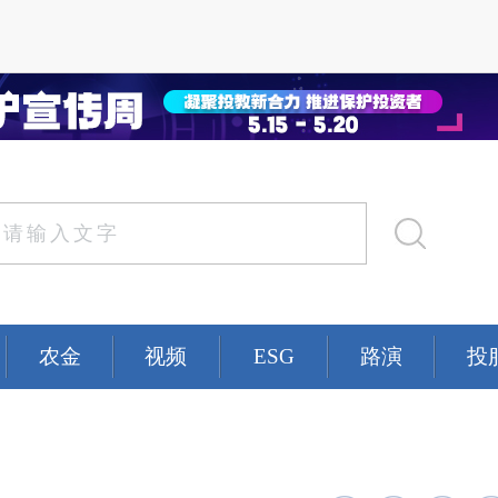
农金
视频
ESG
路演
投