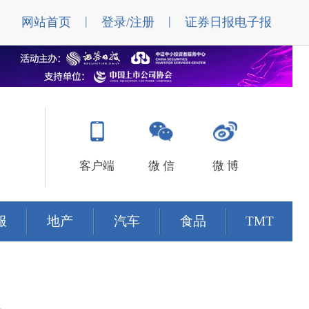
|
|
网站首页
登录/注册
证券日报电子报
客户端
微 信
微 博
服
地产
汽车
食品
TMT