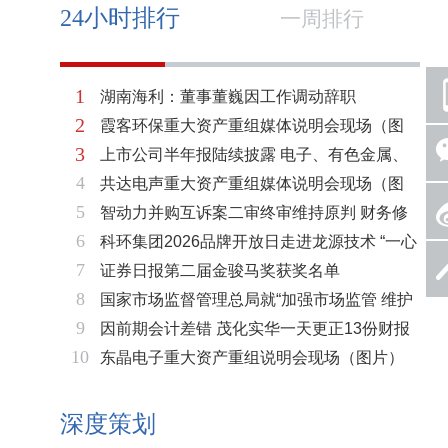
24小时排行
一周排行
1
湖南海利：董事董巍因工作调动辞职
2
霞客环保重大资产重组媒体说明会现场（图
3
上市公司半年报陆续披露 电子、有色金属、
片）
4
共达电声重大资产重组媒体说明会现场（图
基础化工三大板块率先走强
5
智动力并购互诉案二审终审维持原判 财务修
片）
6
科环集团2026品牌开放日走进龙源技术 “一心
复与估值空间同步打开
7
证券日报第二届金骏马奖获奖名单
两脉”赋能火电绿色低碳转型
8
国家市场监督管理总局就“加强市场监管 维护
9
因前期会计差错 茂化实华一天更正13份财报
市场秩序”答记者问
10
东晶电子重大资产重组说明会现场（图片）
深度策划