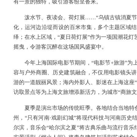
有一景的独特，吸引游客纷至沓来。
泼水节、夜读会、荷灯展……“乌镇古镇消夏节”
化，运河边沿堤而设的百米市集，多个主题区域结
绎；在水上区域，“夏日荷灯展”作为一项国潮花
摇曳，令游客沉醉在这场国风盛宴中。
今年上海国际电影节期间，“电影节+旅游”为上
容与户外商圈、历史建筑融合，不仅用电影镜头讲
游的一道靓丽风景；海内外影人、影迷在上海这座
访取景点等为上海文旅增添新活力，为城市“商旅文
夏季是演出市场的传统旺季。各地结合当地特色，
州，“只有河南·戏剧幻城”将现代科技与河南历
尔滨，音乐会“哈尔滨之夏”将古典乐曲与流行音乐