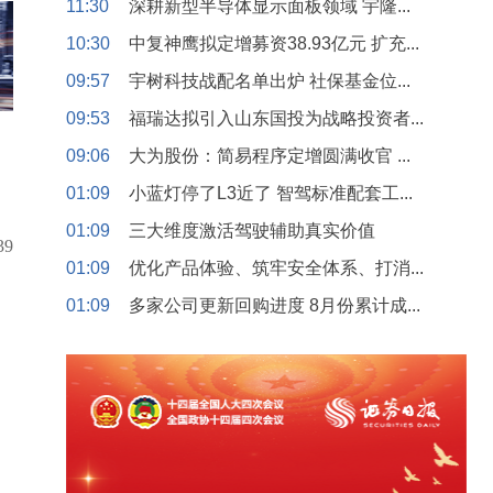
11:30
深耕新型半导体显示面板领域 宇隆...
10:30
中复神鹰拟定增募资38.93亿元 扩充...
09:57
宇树科技战配名单出炉 社保基金位...
09:53
福瑞达拟引入山东国投为战略投资者...
09:06
大为股份：简易程序定增圆满收官 ...
01:09
小蓝灯停了L3近了 智驾标准配套工...
01:09
三大维度激活驾驶辅助真实价值
39
01:09
优化产品体验、筑牢安全体系、打消...
01:09
多家公司更新回购进度 8月份累计成...