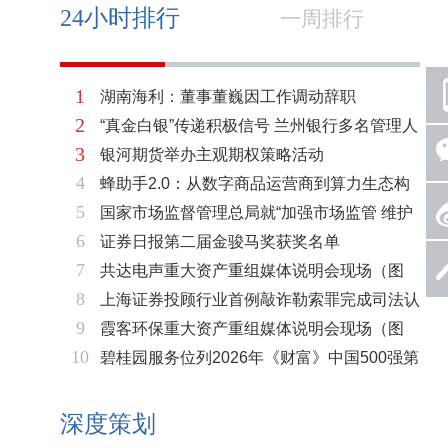
24小时排行
一周排行
1
湖南海利：董事董巍因工作调动辞职
2
“真金白银”传递积极信号 兰州银行多名管理人
3
银河期货举办主观期权策略活动
员拟增持公司股份不低于600万元
4
蜂助手2.0：从数字商品运营商到算力生态构
5
国家市场监督管理总局就“加强市场监管 维护
建者的跃迁
6
证券日报第二届金骏马奖获奖名单
市场秩序”答记者问
7
共达电声重大资产重组媒体说明会现场（图
8
上海证券投顾行业首例敲诈勒索罪完成司法认
片）
9
霞客环保重大资产重组媒体说明会现场（图
定 司法机关重拳打击“职业索赔人”
10
碧桂园服务位列2026年《财富》中国500强第
片）
321位 排名稳步上升彰显发展韧性
深度策划