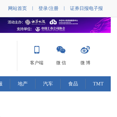
|
|
网站首页
登录/注册
证券日报电子报
客户端
微 信
微 博
服
地产
汽车
食品
TMT