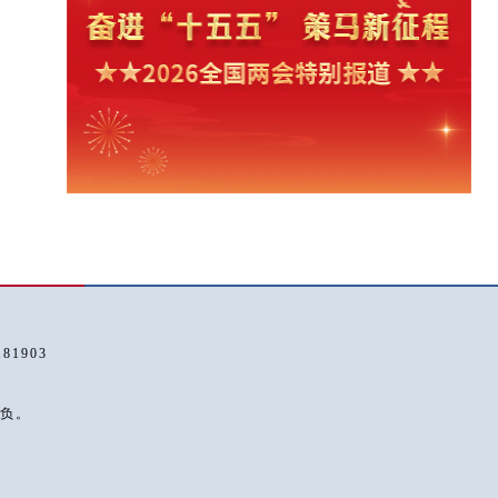
1903
负。