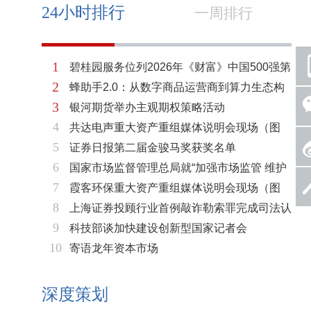
24小时排行
一周排行
1
碧桂园服务位列2026年《财富》中国500强第
2
蜂助手2.0：从数字商品运营商到算力生态构
321位 排名稳步上升彰显发展韧性
3
银河期货举办主观期权策略活动
建者的跃迁
4
共达电声重大资产重组媒体说明会现场（图
5
证券日报第二届金骏马奖获奖名单
片）
6
国家市场监督管理总局就“加强市场监管 维护
7
霞客环保重大资产重组媒体说明会现场（图
市场秩序”答记者问
8
上海证券投顾行业首例敲诈勒索罪完成司法认
片）
9
科技部谈加快建设创新型国家记者会
定 司法机关重拳打击“职业索赔人”
10
寄语龙年资本市场
深度策划