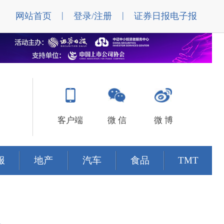
|
|
网站首页
登录/注册
证券日报电子报
客户端
微 信
微 博
服
地产
汽车
食品
TMT