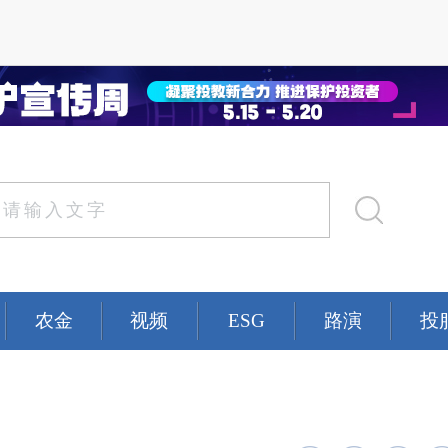
农金
视频
ESG
路演
投