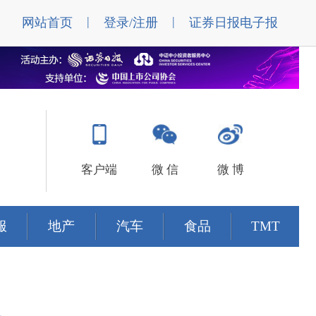
|
|
网站首页
登录/注册
证券日报电子报
客户端
微 信
微 博
服
地产
汽车
食品
TMT