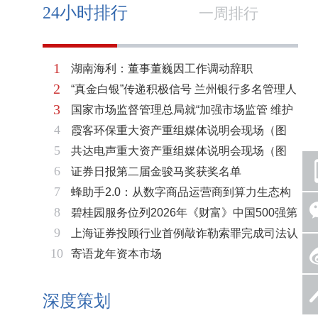
24小时排行
一周排行
1
湖南海利：董事董巍因工作调动辞职
2
“真金白银”传递积极信号 兰州银行多名管理人
3
国家市场监督管理总局就“加强市场监管 维护
员拟增持公司股份不低于600万元
4
霞客环保重大资产重组媒体说明会现场（图
市场秩序”答记者问
5
共达电声重大资产重组媒体说明会现场（图
片）
6
证券日报第二届金骏马奖获奖名单
片）
7
蜂助手2.0：从数字商品运营商到算力生态构
8
碧桂园服务位列2026年《财富》中国500强第
建者的跃迁
9
上海证券投顾行业首例敲诈勒索罪完成司法认
321位 排名稳步上升彰显发展韧性
10
寄语龙年资本市场
定 司法机关重拳打击“职业索赔人”
深度策划