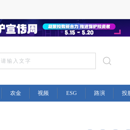
农金
视频
ESG
路演
投