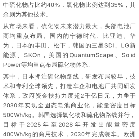
中硫化物占比约40%，氧化物比例达到35%，其
余则为其他技术。
从市场来看，硫化物未来潜力最大，头部电池厂
商均重点布局。国内的宁德时代、比亚迪、华
为，日本的丰田、松下，韩国的三星SDI、LG新
能源、SKOn，美国的QuantumScape、Solid
Power等均重点布局硫化物体系。
其中，日本押注硫化物路线，研发布局较早，技
术和专利全球领先，打造车企和电池厂共同研发
体系，政府资金扶持力度超2千亿日元，力争于
2030年实现全固态电池商业化，能量密度目标
500Wh/kg。韩国选择氧化物和硫化物路线并行，
目标于2025年至2028年开发出能量密度
400Wh/kg的商用技术，2030年完成装车。欧洲