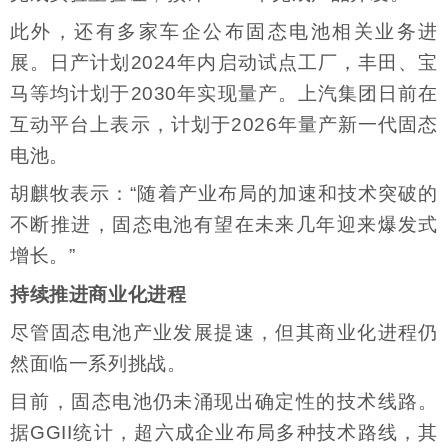
此外，还有多家车企公布固态电池相关业务进
展。日产计划2024年内启动试点工厂，丰田、宝
马等均计划于2030年实现量产。上汽集团日前在
互动平台上表示，计划于2026年量产新一代固态
电池。
胡麒牧表示：“随着产业布局的加速和技术突破的
不断推进，固态电池有望在未来几年迎来爆发式
增长。”
持续推进商业化进程
尽管固态电池产业发展提速，但其商业化进程仍
然面临一系列挑战。
目前，固态电池仍未涌现出确定性的技术线路。
据GGII统计，超六成企业布局多种技术路线，其