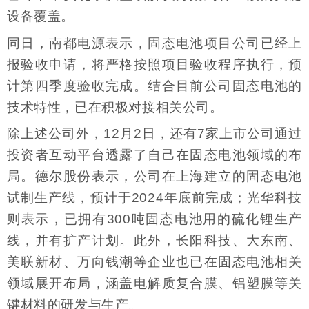
设备覆盖。
同日，南都电源表示，固态电池项目公司已经上
报验收申请，将严格按照项目验收程序执行，预
计第四季度验收完成。结合目前公司固态电池的
技术特性，已在积极对接相关公司。
除上述公司外，12月2日，还有7家上市公司通过
投资者互动平台透露了自己在固态电池领域的布
局。德尔股份表示，公司在上海建立的固态电池
试制生产线，预计于2024年底前完成；光华科技
则表示，已拥有300吨固态电池用的硫化锂生产
线，并有扩产计划。此外，长阳科技、大东南、
美联新材、万向钱潮等企业也已在固态电池相关
领域展开布局，涵盖电解质复合膜、铝塑膜等关
键材料的研发与生产。