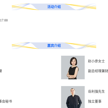
活动介绍
7:00
嘉宾介绍
赵小彦女士
理
副总经理兼
岳利强先生
事会秘书
独立董事