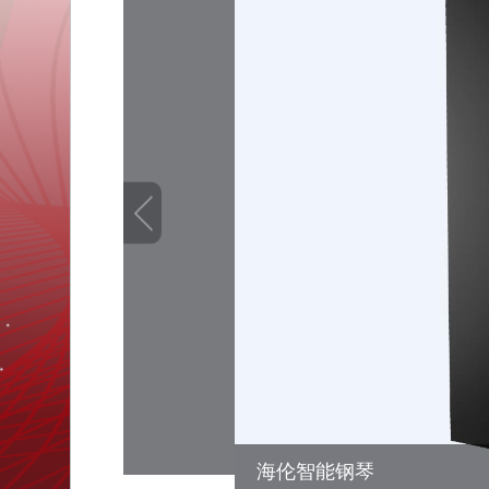
红黑双乌木黑键