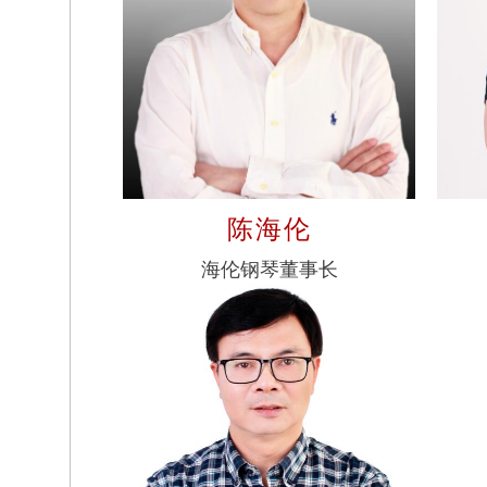
陈海伦
海伦钢琴董事长