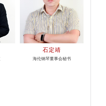
石定靖
监
海伦钢琴董事会秘书