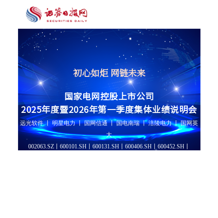
初心如炬 网链未来
国家电网控股上市公司
2025年度暨2026年第一季度集体业绩说明会
远光软件 丨 明星电力 丨 国网信通 丨 国电南瑞 丨 涪陵电力 丨 国网英
大
002063.SZ丨600101.SH丨600131.SH丨600406.SH丨600452.SH丨
600517.SH
会议时间：2026年5月15日(星期五)下午 14:00-16:00