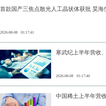
首款国产三焦点散光人工晶状体获批 昊海
2026-08-08
01:17:41
寒武纪上半年营收
2026-08-08
01:17:40
中国稀土上半年营