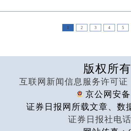
1
2
3
4
5
版权所
互联网新闻信息服务许可证 101
京公网安备 1
证券日报网所载文章、数
证券日报社电话：0