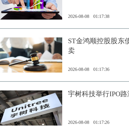
2026-08-08
01:17:38
ST金鸿顺控股股东
卖
2026-08-08
01:17:36
宇树科技举行IPO
2026-08-08
01:17:26